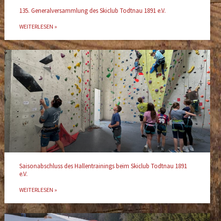
135. Generalversammlung des Skiclub Todtnau 1891 e.V.
WEITERLESEN »
Saisonabschluss des Hallentrainings beim Skiclub Todtnau 1891
e.V.
WEITERLESEN »