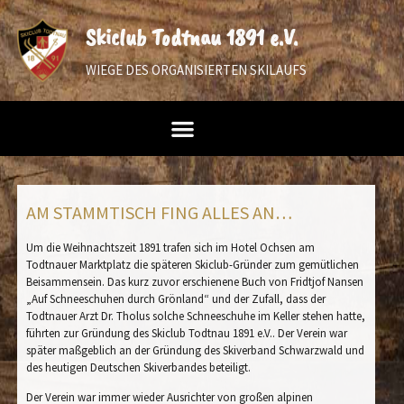
Skiclub Todtnau 1891 e.V.
WIEGE DES ORGANISIERTEN SKILAUFS
AM STAMMTISCH FING ALLES AN…
Um die Weihnachtszeit 1891 trafen sich im Hotel Ochsen am
Todtnauer Marktplatz die späteren Skiclub-Gründer zum gemütlichen
Beisammensein. Das kurz zuvor erschienene Buch von
Fridtjof
Nansen
„Auf Schneeschuhen durch Grönland“ und der Zufall, dass der
Todtnauer Arzt Dr. Tholus solche Schneeschuhe im Keller stehen hatte,
führten zur Gründung des Skiclub Todtnau 1891 e.V.. Der Verein war
später maßgeblich an der Gründung des Skiverband Schwarzwald und
des heutigen Deutschen Skiverbandes beteiligt.
Der Verein war immer wieder Ausrichter von großen alpinen