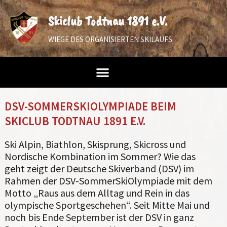
Skiclub Todtnau 1891 e.V.
WIEGE DES ORGANISIERTEN SKILAUFS
DSV-SOMMERSKIOLYMPIADE BEIM
SKICLUB TODTNAU 1891 E.V.
Ski Alpin, Biathlon, Skisprung, Skicross und
Nordische Kombination im Sommer? Wie das
geht zeigt der Deutsche Skiverband (DSV) im
Rahmen der DSV-SommerSkiOlympiade mit dem
Motto „Raus aus dem Alltag und Rein in das
olympische Sportgeschehen“. Seit Mitte Mai und
noch bis Ende September ist der DSV in ganz