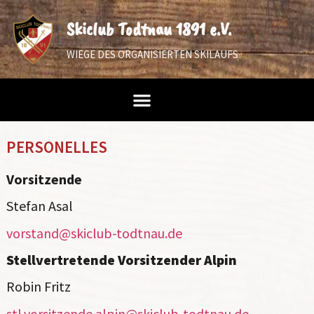
Skiclub Todtnau 1891 e.V.
WIEGE DES ORGANISIERTEN SKILAUFS
PERSONELLES
Vorsitzende
Stefan Asal
vorstand@skiclub-todtnau.de
Stellvertretende Vorsitzender Alpin
Robin Fritz
stl.vorsitzende.alpin@skiclub-todtnau.de