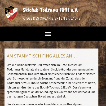
Skiclub Todtnau 1891 e.V.
WIEGE DES ORGANISIERTEN SKILAUFS
AM STAMMTISCH FING ALLES AN…
Um die Weihnachtszeit 1891 trafen sich im Hotel Ochsen am
Todtnauer Marktplatz die späteren Skiclub-Gründer zum gemütlichen
Beisammensein. Das kurz zuvor erschienene Buch von
Fridtjof
Nansen
„Auf Schneeschuhen durch Grönland“ und der Zufall, dass der
Todtnauer Arzt Dr. Tholus solche Schneeschuhe im Keller stehen hatte,
führten zur Gründung des Skiclub Todtnau 1891 e.V.. Der Verein war
später maßgeblich an der Gründung des Skiverband Schwarzwald und
des heutigen Deutschen Skiverbandes beteiligt.
Der Verein war immer wieder Ausrichter von großen alpinen