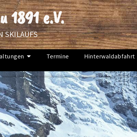
u 1891 e.V.
N SKILAUFS
altungen
Termine
Hinterwaldabfahrt